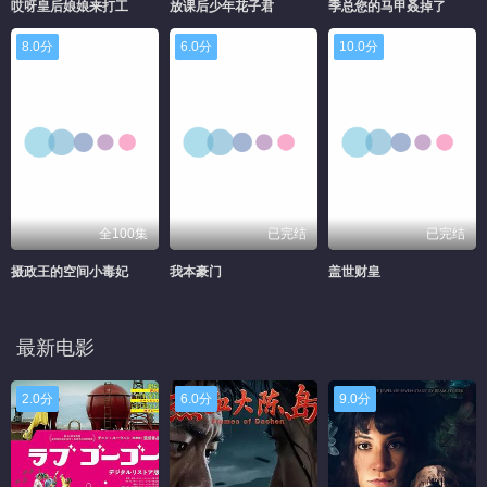
哎呀皇后娘娘来打工
放课后少年花子君
季总您的马甲叒掉了
8.0分
6.0分
10.0分
全100集
已完结
已完结
摄政王的空间小毒妃
我本豪门
盖世财皇
最新电影
2.0分
6.0分
9.0分