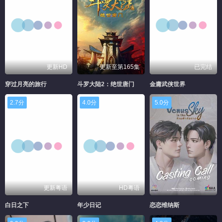
更新HD
更新至第165集
已完结
穿过月亮的旅行
斗罗大陆2：绝世唐门
金庸武侠世界
2.7分
4.0分
5.0分
更新粤语
HD粤语
白日之下
年少日记
恋恋维纳斯