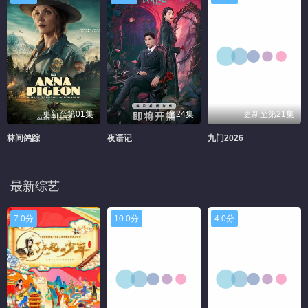
更新至第01集
全24集
更新至第21集
林间鸽踪
夜语记
九门2026
最新综艺
7.0分
10.0分
4.0分