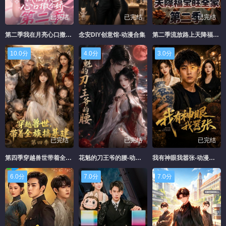
已完结
已完结
已完结
第二季我在月亮心口撒个娇-动漫合集
念安DIY创意馆-动漫合集
第二季流放路上天降福宝旺全家-动漫合集
10.0分
4.0分
3.0分
已完结
已完结
已完结
第四季穿越兽世带着全族搞基建-动漫合集
花魁的刀王爷的腰-动漫合集
我有神眼我嚣张-动漫合集
6.0分
7.0分
7.0分