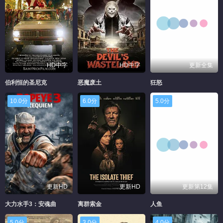
HD中字
HD中字
更新全集
伯利恒的圣尼克
恶魔废土
狂怒
10.0分
6.0分
5.0分
更新HD
更新HD
更新第12集
大力水手3：安魂曲
离群索金
人鱼
5.0分
3.0分
4.0分