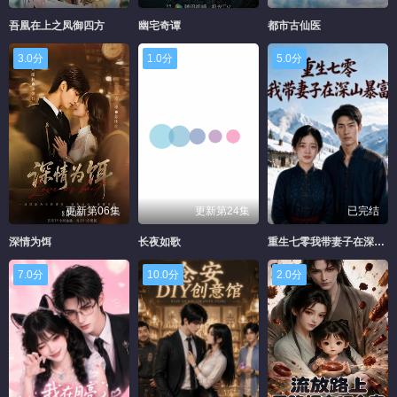
吾凰在上之凤御四方
幽宅奇谭
都市古仙医
3.0分
1.0分
5.0分
更新第06集
更新第24集
已完结
深情为饵
长夜如歌
重生七零我带妻子在深山暴富--动漫合集
7.0分
10.0分
2.0分