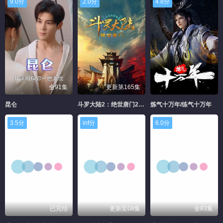
9.0分
2.0分
4.8分
全91集
更新第165集
昆仑
斗罗大陆2：绝世唐门2023
炼气十万年/练气十万年
3.5分
inf分
6.0分
已完结
更新至08集
全83集