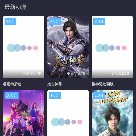
最新动漫
9.0分
4.0分
2.0分
更新第04集
更新第07集
更新第23集
谷雨街后巷
太古神尊
搜神记动画版
10.0分
1.0分
1.0分