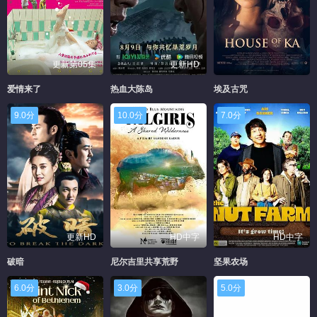
更新第05集
更新HD
爱情来了
热血大陈岛
埃及古咒
9.0分
10.0分
7.0分
更新HD
HD中字
HD中字
破暗
尼尔吉里共享荒野
坚果农场
6.0分
3.0分
5.0分