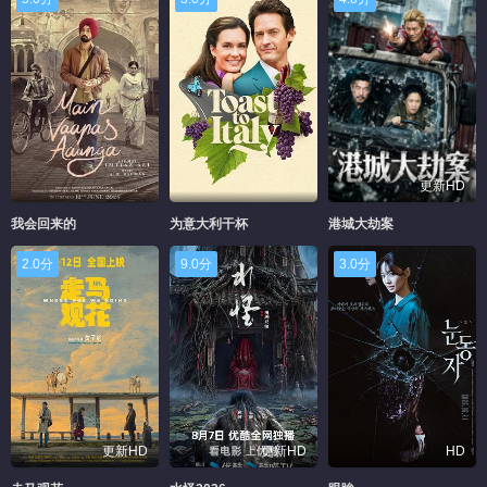
更新HD
我会回来的
为意大利干杯
港城大劫案
2.0分
9.0分
3.0分
更新HD
更新HD
HD