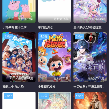
更新第07集
更新第15集
更新第14集
小猪佩奇 第十二季
掌门低调点
星卡梦少女5奇迹绽放
7.0分
4.0分
7.0分
更新第04集
更新第21集
更新第273集
茶啊二中 第六季
小星帽尼欧欧
全民诡异：开局掌握零元购·动态漫画
2.0分
1.0分
5.0分