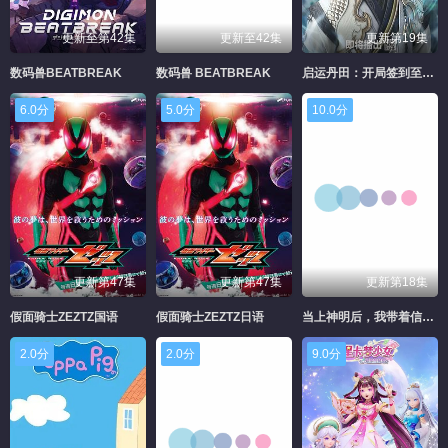
更新至第42集
更新至42集
更新第19集
数码兽BEATBREAK
数码兽 BEATBREAK
启运丹田：开局签到至尊丹田
6.0分
5.0分
10.0分
更新第47集
更新第47集
更新第18集
假面骑士ZEZTZ国语
假面骑士ZEZTZ日语
当上神明后，我带着信徒干翻了废土
2.0分
2.0分
9.0分