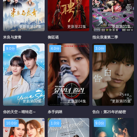
更新至第17集
更新至22集
更新第01集
米良与麦青
御廷谣
指尖浪漫第二季
9.0分
4.0分
3.0分
更新第02集
更新第04集
更新第05集
你的天空～晴转恋～
杀手妈咪
告白：第25年的秘密
10.0分
1.0分
9.0分