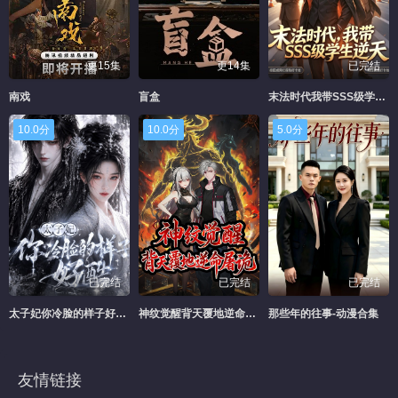
更15集
更14集
已完结
南戏
盲盒
末法时代我带SSS级学生逆天-动漫合集
10.0分
10.0分
5.0分
已完结
已完结
已完结
太子妃你冷脸的样子好酷-动漫合集
神纹觉醒背天覆地逆命屠诡-动漫合集
那些年的往事-动漫合集
友情链接