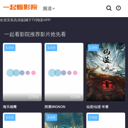
频道
欢迎安装高清版[橘子TV]电影APP
一起看影院推荐影片抢先看
5.0分
3.0分
1.0分
已完结
已完结
海天雄鹰
闵勇MIGNON
仙逆/仙逆 年番
3.0分
3.4分
3.0分