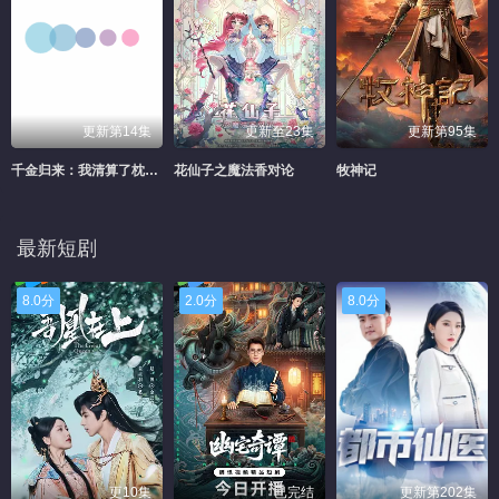
更新第14集
更新至23集
更新第95集
千金归来：我清算了枕边人
花仙子之魔法香对论
牧神记
最新短剧
8.0分
2.0分
8.0分
更10集
已完结
更新第202集