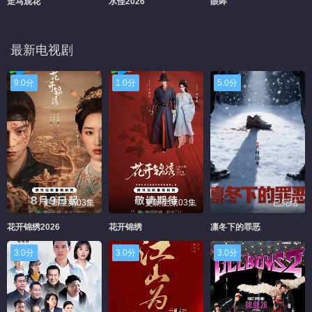
走马观花
水怪2026
眼眸
最新电视剧
9.0分
1.0分
5.0分
更新至第03集
更新至第03集
已完结
花开锦绣2026
花开锦绣
凛冬下的罪恶
3.0分
3.0分
3.0分