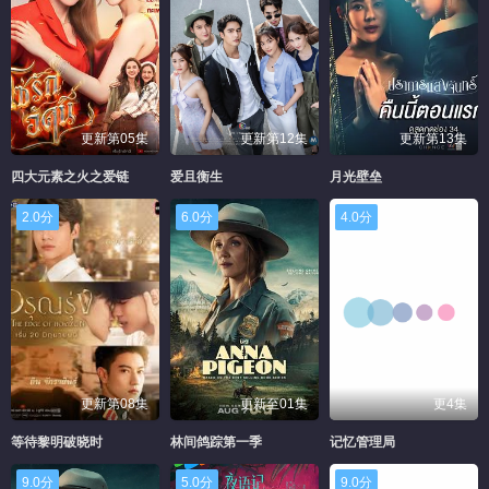
更新第05集
更新第12集
更新第13集
四大元素之火之爱链
爱且衡生
月光壁垒
2.0分
6.0分
4.0分
更新第08集
更新至01集
更4集
等待黎明破晓时
林间鸽踪第一季
记忆管理局
9.0分
5.0分
9.0分